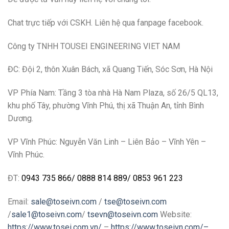
Chat trực tiếp với CSKH. Liên hệ qua fanpage facebook.
Công ty TNHH TOUSEI ENGINEERING VIET NAM
ĐC: Đội 2, thôn Xuân Bách, xã Quang Tiến, Sóc Sơn, Hà Nội
VP Phía Nam: Tầng 3 tòa nhà Hà Nam Plaza, số 26/5 QL13,
khu phố Tây, phường Vĩnh Phú, thị xã Thuận An, tỉnh Bình
Dương.
VP Vĩnh Phúc: Nguyễn Văn Linh – Liên Bảo – Vĩnh Yên –
Vĩnh Phúc.
ĐT:
0943 735 866
/
0888 814 889
/
0853 961 223
Email:
sale@toseivn.com
/
tse@toseivn.com
/
sale1@toseivn.com
/
tsevn@toseivn.com
Website:
https://www.tosei.com.vn/
–
https://www.toseivn.com/–