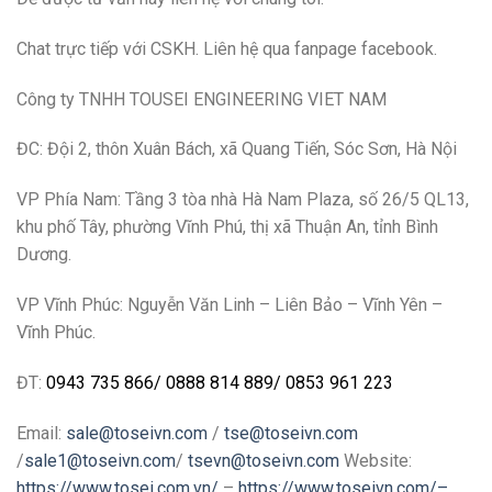
Chat trực tiếp với CSKH. Liên hệ qua fanpage facebook.
Công ty TNHH TOUSEI ENGINEERING VIET NAM
ĐC: Đội 2, thôn Xuân Bách, xã Quang Tiến, Sóc Sơn, Hà Nội
VP Phía Nam: Tầng 3 tòa nhà Hà Nam Plaza, số 26/5 QL13,
khu phố Tây, phường Vĩnh Phú, thị xã Thuận An, tỉnh Bình
Dương.
VP Vĩnh Phúc: Nguyễn Văn Linh – Liên Bảo – Vĩnh Yên –
Vĩnh Phúc.
ĐT:
0943 735 866
/
0888 814 889
/
0853 961 223
Email:
sale@toseivn.com
/
tse@toseivn.com
/
sale1@toseivn.com
/
tsevn@toseivn.com
Website:
https://www.tosei.com.vn/
–
https://www.toseivn.com/–