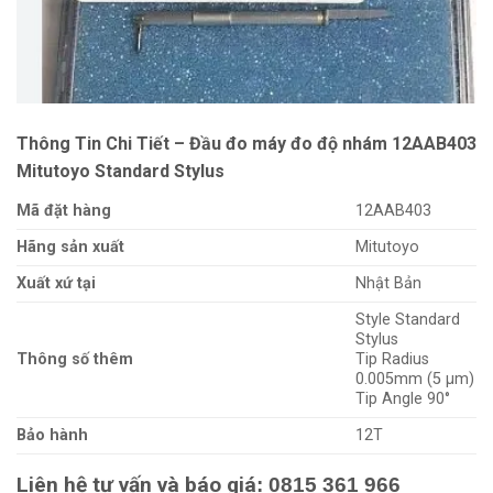
Thông Tin Chi Tiết – Đầu đo máy đo độ nhám 12AAB403
Mitutoyo Standard Stylus
Mã đặt hàng
12AAB403
Hãng sản xuất
Mitutoyo
Xuất xứ tại
Nhật Bản
Style Standard
Stylus
Thông số thêm
Tip Radius
0.005mm (5 µm)
Tip Angle 90°
Bảo hành
12T
Liên hệ tư vấn và báo giá
: 0815 361 966