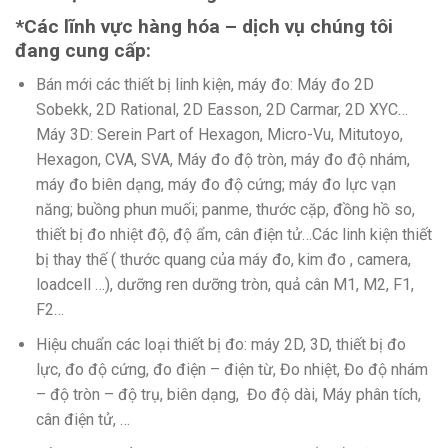
*Các lĩnh vực hàng hóa – dịch vụ chúng tôi
đang cung cấp:
Bán mới các thiết bị linh kiện, máy đo: Máy đo 2D
Sobekk, 2D Rational, 2D Easson, 2D Carmar, 2D XYC…
Máy 3D: Serein Part of Hexagon, Micro-Vu, Mitutoyo,
Hexagon, CVA, SVA, Máy đo độ tròn, máy đo độ nhám,
máy đo biên dạng, máy đo độ cứng; máy đo lực vạn
năng; buồng phun muối; panme, thước cặp, đồng hồ so,
thiết bị đo nhiệt độ, độ ẩm, cân điện tử…Các linh kiện thiết
bị thay thế ( thước quang của máy đo, kim đo , camera,
loadcell …), dưỡng ren dưỡng tròn, quả cân M1, M2, F1,
F2…
Hiệu chuẩn các loại thiết bị đo: máy 2D, 3D, thiết bị đo
lực, đo độ cứng, đo điện – điện từ, Đo nhiệt, Đo độ nhám
– độ tròn – độ trụ, biên dạng, Đo độ dài, Máy phân tích,
cân điện tử, …