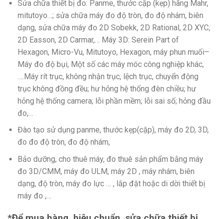
Sửa chữa thiết bị đo: Panme, thước cặp (kẹp) hãng Mahr,
mitutoyo…; sửa chữa máy đo độ tròn, đo độ nhám, biên
dạng, sửa chữa máy đo 2D Sobekk, 2D Rational, 2D XYC,
2D Easson, 2D Carmar,… Máy 3D: Serein Part of
Hexagon, Micro-Vu, Mitutoyo, Hexagon, máy phun muối–
Máy đo độ bụi, Một số các máy móc công nghiệp khác,
….Máy rít trục, không nhận trục, lệch trục, chuyển động
trục không đồng đều; hư hỏng hệ thống đèn chiều; hư
hỏng hệ thống camera; lỗi phần mềm; lỗi sai số; hỏng đầu
đo,…
Đào tạo sử dụng panme, thước kẹp(cặp), máy đo 2D, 3D,
đo đo độ tròn, đo độ nhám,
Bảo dưỡng, cho thuê máy, đo thuê sản phẩm bằng máy
đo 3D/CMM, máy đo ULM, máy 2D , máy nhám, biên
dạng, độ tròn, máy đo lực … , lắp đặt hoặc di dời thiết bị
máy đo ,…
*Để mua hàng, hiệu chuẩn, sửa chữa thiết bị