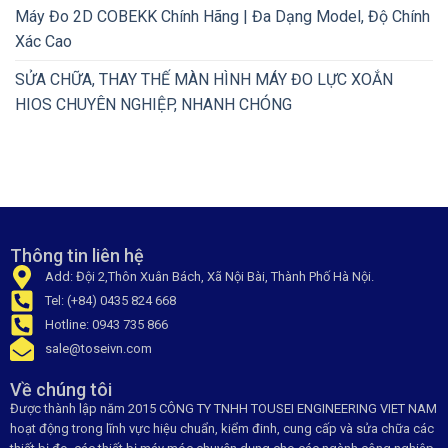
Máy Đo 2D COBEKK Chính Hãng | Đa Dạng Model, Độ Chính
Xác Cao
SỬA CHỮA, THAY THẾ MÀN HÌNH MÁY ĐO LỰC XOẮN
HIOS CHUYÊN NGHIỆP, NHANH CHÓNG
Thông tin liên hệ
Add: Đội 2,Thôn Xuân Bách, Xã Nội Bài, Thành Phố Hà Nội.
Tel: (+84) 0435 824 668
Hotline: 0943 735 866
sale@toseivn.com
Về chúng tôi
Được thành lập năm 2015 CÔNG TY TNHH TOUSEI ENGINEERING VIET NAM
hoạt động trong lĩnh vực hiệu chuẩn, kiểm đinh, cung cấp và sửa chữa các